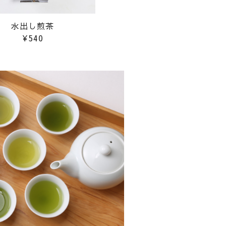
水出し煎茶
¥540