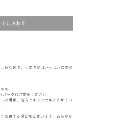
ートに入れる
ら上品な甘味、うま味が口いっぱいに広が
】※※
うパックにご変更ください
かった場合、当方でキャンセルとさせてい
い。
なく変更する場合もございます。あらかじ