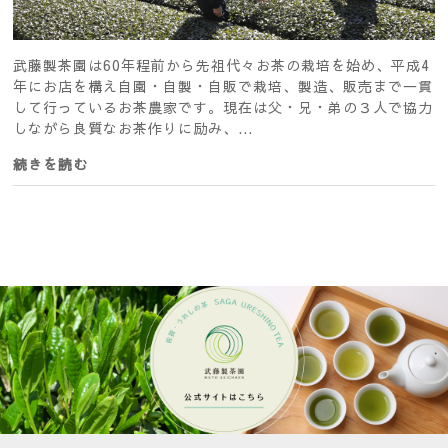
武藤製茶園は60年程前から先祖代々お茶の栽培を始め、平成4
年にお店を構え自園・自製・自販で栽培、製造、販売まで一貫
して行っているお茶農家です。現在は父・兄・弟の３人で協力
しながら良質なお茶作りに励み、...
続きを読む